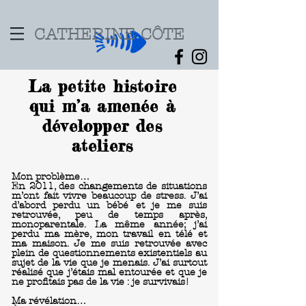
CATHERINE CÔTE
La petite histoire
qui m’a amenée à
développer des
ateliers
Mon problème…
En 2011, des changements de situations
m’ont fait vivre beaucoup de stress. J’ai
d’abord perdu un bébé et je me suis
retrouvée, peu de temps après,
monoparentale. La même année; j’ai
perdu ma mère, mon travail en télé et
ma maison. Je me suis retrouvée avec
plein de questionnements existentiels au
sujet de la vie que je menais. J’ai surtout
réalisé que j’étais mal entourée et que je
ne profitais pas de la vie : je survivais!
Ma révélation…