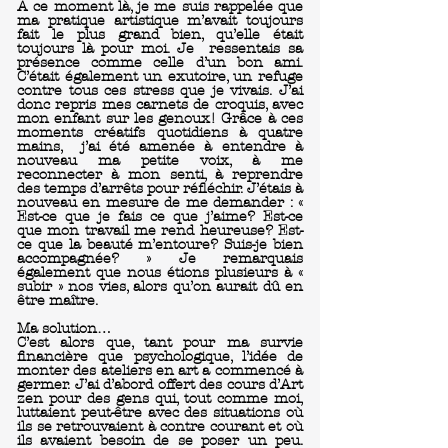
À ce moment là, je me suis rappelée que
ma pratique artistique m’avait toujours
fait le plus grand bien, qu’elle était
toujours là pour moi. Je ressentais sa
présence comme celle d’un bon ami.
C’était également un exutoire, un refuge
contre tous ces stress que je vivais. J’ai
donc repris mes carnets de croquis, avec
mon enfant sur les genoux! Grâce à ces
moments créatifs quotidiens à quatre
mains, j’ai été amenée à entendre à
nouveau ma petite voix, à me
reconnecter à mon senti, à reprendre
des temps d’arrêts pour réfléchir. J’étais à
nouveau en mesure de me demander : «
Est-ce que je fais ce que j’aime? Est-ce
que mon travail me rend heureuse? Est-
ce que la beauté m’entoure? Suis-je bien
accompagnée? » Je remarquais
également que nous étions plusieurs à «
subir » nos vies, alors qu’on aurait dû en
être maître.
Ma solution…
C’est alors que, tant pour ma survie
financière que psychologique, l’idée de
monter des ateliers en art a commencé à
germer. J’ai d’abord offert des cours d’Art
zen pour des gens qui, tout comme moi,
luttaient peut-être avec des situations où
ils se retrouvaient à contre courant et où
ils avaient besoin de se poser un peu.