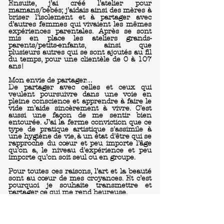
Ensuite, j’ai créé l’atelier pour
mamans/bébés; j’aidais ainsi des mères à
briser l’isolement et à partager avec
d’autres femmes qui vivaient les mêmes
expériences parentales. Après se sont
mis en place les ateliers grands-
parents/petits-enfants, ainsi que
plusieurs autres qui se sont ajoutés au fil
du temps, pour une clientèle de 0 à 107
ans!
Mon envie de partager…
De partager avec celles et ceux qui
veulent poursuivre dans une voie en
pleine conscience et apprendre à faire le
vide m’aide sincèrement à vivre. C’est
aussi une façon de me sentir bien
entourée. J’ai la ferme conviction que ce
type de pratique artistique s'assimile à
une hygiène de vie, à un état d'être qui se
rapproche du cœur et peu importe l’âge
qu’on a, le niveau d'expérience et peu
importe qu’on soit seul ou en groupe.
Pour toutes ces raisons, l’art et la beauté
sont au cœur de mes croyances. Et c’est
pourquoi je souhaite transmettre et
partager ce qui me rend heureuse.
Mon offre…
Lors de mes ateliers je donne des
méthodes créatives simples qui